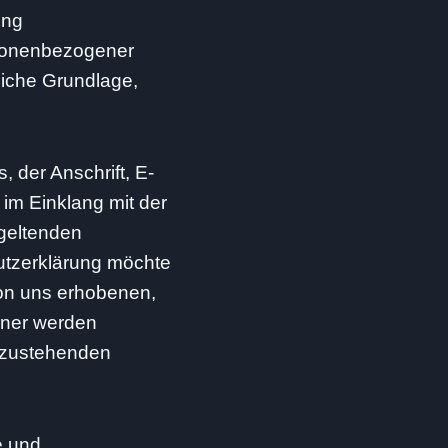
ung
rsonenbezogener
liche Grundlage,
 der Anschrift, E-
 im Einklang mit der
geltenden
utzerklärung möchte
von uns erhobenen,
rner werden
n zustehenden
e und