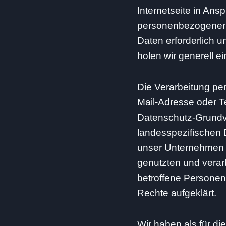
Internetseite in An
personenbezogener D
Daten erforderlich u
holen wir generell e
Die Verarbeitung pe
Mail-Adresse oder Te
Datenschutz-Grundv
landesspezifischen 
unser Unternehmen d
genutzten und verar
betroffene Personen
Rechte aufgeklärt.
Wir haben als für di